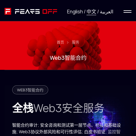
菜单
English
/
中文
/
العربية
服务
新闻
首页
服务
Web3智能合约
研究
HackFirst
WEB3智能合约
关于我们
全栈
Web3安全服务
联系我们
智能合约审计; 安全咨询和测试第一层节点、桥接和基础设
施; Web3协议外部风险和可行性评估; 白皮书验证;
监控智