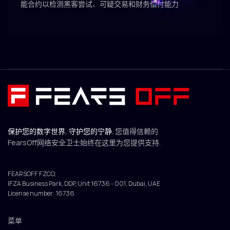
能合约以检测黑客尝试、可疑交易和财务偿付能力
2025 © FEARS OFF
FearsOff是您在网络安全方面的终极解决方案.
您准备好将数字安全提升到新的水平了吗?
让我
们的精英信息安全专家协助您的组织准备好应对
任何网络攻击
保护您的数字世界, 守护您的宁静.
您值得信赖的
FearsOff网络安全卫士始终在这里为您提供支持.
FEARSOFF FZCO,
IFZA Business Park, DDP, Unit 16736 - 001, Dubai, UAE
License number: 16736
保持联系
info@fearsoff.org
菜单