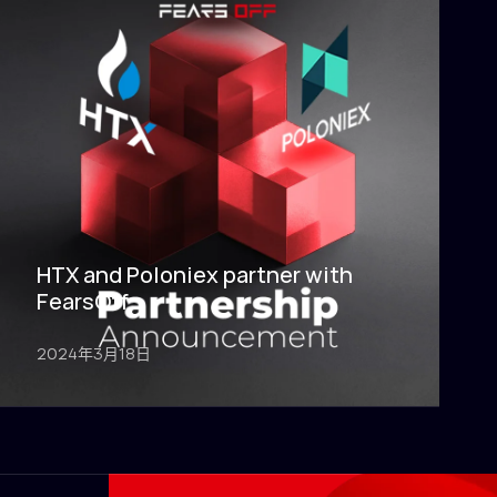
HTX and Poloniex partner with
FearsOff
2024年3月18日